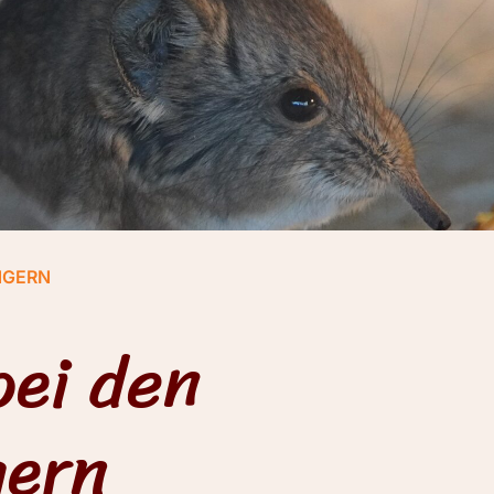
NGERN
ei den
gern