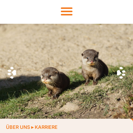
ÜBER UNS
▸
KARRIERE