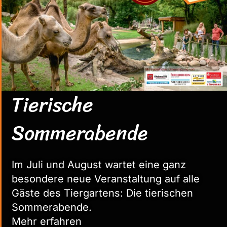
bedreigde schapen en geiten van dichtbij
en laat u verrassen door rode panda's,
pinchéaapje en kleinklauwotter. Grote
speeltuinen en twee kinderboerderijen
laten de ogen van de kinderen oplichten
en zorgen voor een geweldig dagje uit in
Tierische
de familiedierentuin aan de Niederrhein!
Sommerabende
Im Juli und August wartet eine ganz
besondere neue Veranstaltung auf alle
Gäste des Tiergartens: Die tierischen
Sommerabende.
Mehr erfahren