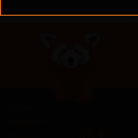
Vandaag
open van 9u tot 18u
Contact
Dataprotectie
Impressum