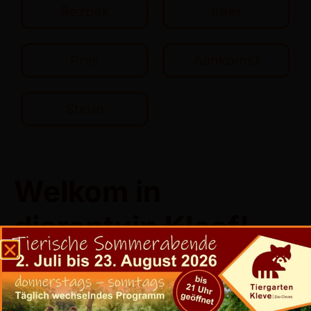
Bezoek
Keer
Prijs
Aankomst
Steun
Welkom in
dierentuin Kleef!
Beleef meer dan 300 dieren in Kleefs
populairste vrijetijdscentrum. Bekijk