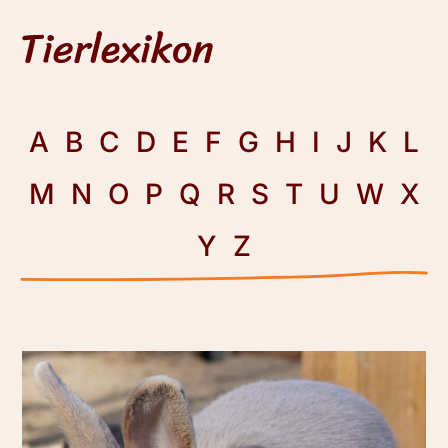
Tierlexikon
A
B
C
D
E
F
G
H
I
J
K
L
M
N
O
P
Q
R
S
T
U
W
X
Y
Z