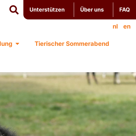
Unterstützen
Über uns
FAQ
nl
en
ldung
Tierischer Sommerabend