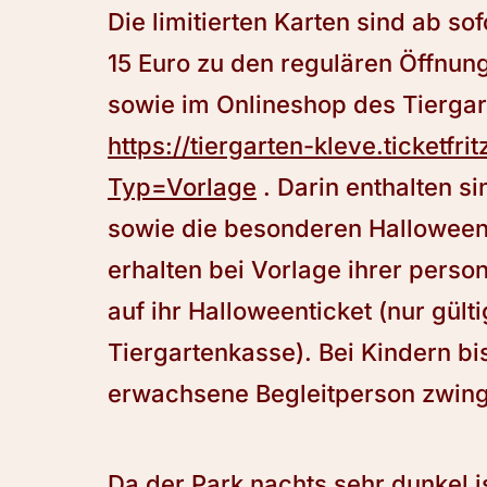
Die limitierten Karten sind ab so
15 Euro zu den regulären Öffnun
sowie im Onlineshop des Tiergart
https://tiergarten-kleve.ticketf
Typ=Vorlage
. Darin enthalten si
sowie die besonderen Halloween
erhalten bei Vorlage ihrer perso
auf ihr Halloweenticket (nur gül
Tiergartenkasse). Bei Kindern bis
erwachsene Begleitperson zwing
Da der Park nachts sehr dunkel i