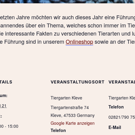
 letzten Jahre möchten wir auch dieses Jahr eine Führ
Spannendes über ein Thema, welches schon immer im Tier
Sie interessante Fakten zu verschiedenen Tierarten und 
ide Führung sind in unserem
Onlineshop
sowie an der Tie
TAILS
VERANSTALTUNGSORT
VERANSTA
tum:
Tiergarten Kleve
Tiergarten Kl
i 21
Telefon
Tiergartenstraße 74
Kleve
,
47533
Germany
t:
02821/790 75
Google Karte anzeigen
00 - 15:00
E-Mail
Telefon