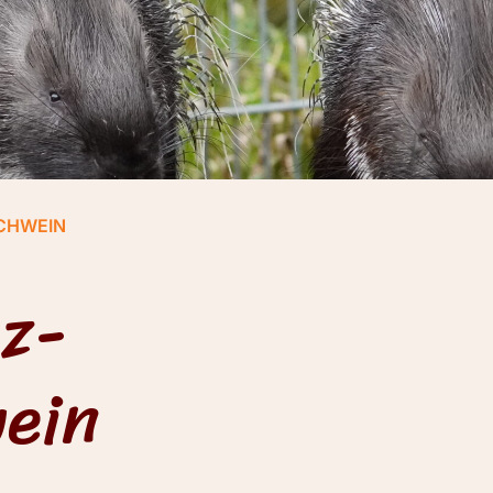
HWEIN
z-
ein