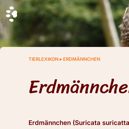
TIERLEXIKON
▸
ERDMÄNNCHEN
Erdmännche
Erdmännchen (Suricata suricatt