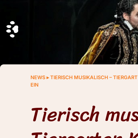
NEWS
▸
TIERISCH MUSIKALISCH – TIERGA
EIN
Tierisch mus