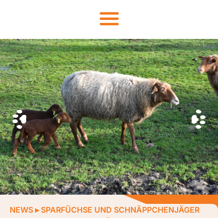
NEWS
▸
SPARFÜCHSE UND SCHNÄPPCHENJÄGER