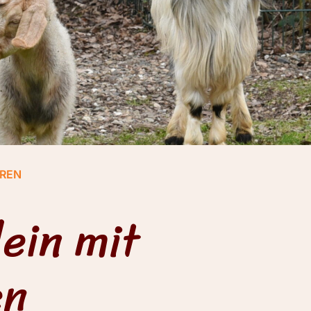
REN
lein mit
en