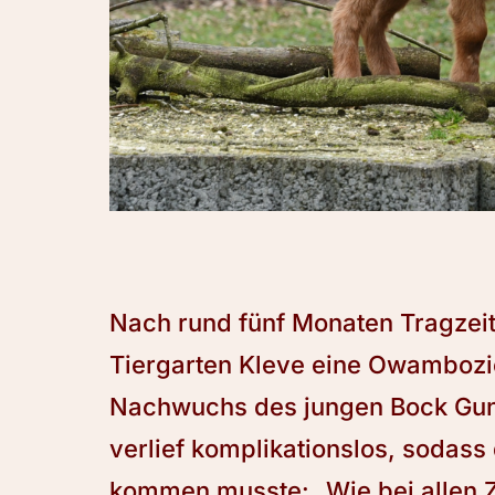
Nach rund fünf Monaten Tragzei
Tiergarten Kleve eine Owambozieg
Nachwuchs des jungen Bock Gunn
verlief komplikationslos, sodass 
kommen musste: „Wie bei allen 