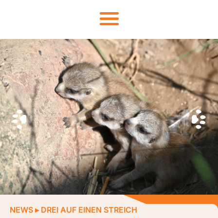
NEWS
▸
DREI AUF EINEN STREICH