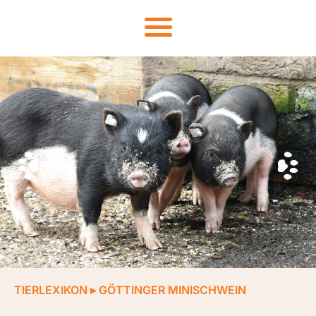
TIERLEXIKON
▸
GÖTTINGER MINISCHWEIN